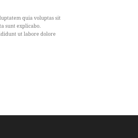
uptatem quia voluptas sit
ta sunt explicabo.
ididunt ut labore dolore