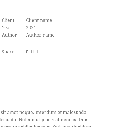
Client
Client name
Year
2021
Author
Author name
Share
n sit amet neque. Interdum et malesuada
lesuada. Nullam ut placerat mauris. Duis
 nascetur ridiculus mus. Quisque tincidunt