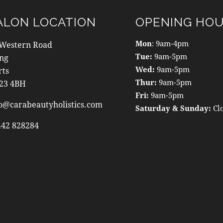
ALON LOCATION
OPENING HO
Mon
: 9am-4pm
 Western Road
Tue:
9am-5pm
ing
Wed:
9am-5pm
rts
Thur:
9am-5pm
23 4BH
Fri:
9am-5pm
o@carabeautyholistics.com
Saturday & Sunday:
Cl
442 828284