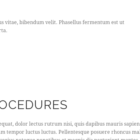
us vitae, bibendum velit. Phasellus fermentum est ut
ta.
ROCEDURES
quat, dolor lectus rutrum nisi, quis dapibus mauris sapie
am tempor luctus luctus. Pellentesque posuere rhoncus ma
 varius natoque penatibus et magnis dis parturient montes,