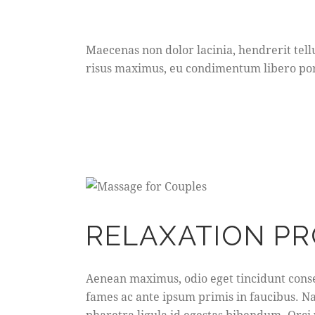
Maecenas non dolor lacinia, hendrerit tell
risus maximus, eu condimentum libero por
RELAXATION P
Aenean maximus, odio eget tincidunt conse
fames ac ante ipsum primis in faucibus. N
pharetra ligula id egestas bibendum. Orci